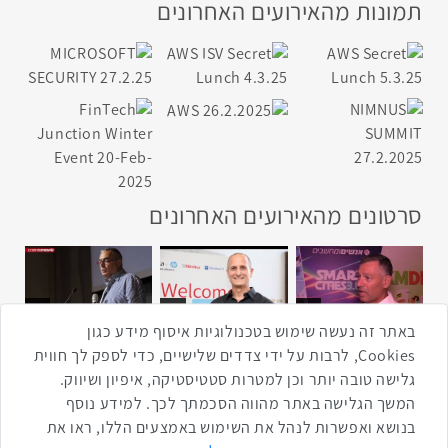
תמונות מהאירועים האחרונים
סרטונים מהאירועים האחרונים
1:43
2:33
4:00
כנס ערים חכמות
כנס מפעיל
כנס בריאות דיגיטלית
באתר זה נעשה שימוש בטכנולוגיות איסוף מידע כגון
Cookies, לרבות על ידי צדדים שלישיים, כדי לספק לך חווית
גלישה טובה יותר וכן למטרות סטטיסטיקה, איפיון ושיווק.
2:32
1:14
3:52
המשך הגלישה באתר מהווה הסכמתך לכך. למידע נוסף
כנס RPA
כנס בינת יערות הכרמל
כנס F5
בנושא ואפשרות לנהל את השימוש באמצעים הללו, ראו את